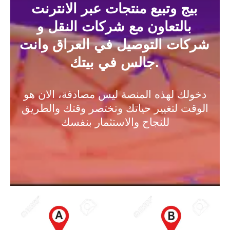
بيج وتبيع منتجات عبر الانترنت
بالتعاون مع شركات النقل و
شركات التوصيل في العراق وانت
جالس في بيتك.
دخولك لهذه المنصة ليس مصادفة، الان هو
الوقت لتغيير حياتك وتختصر وقتك والطريق
للنجاح والاستثمار بنفسك